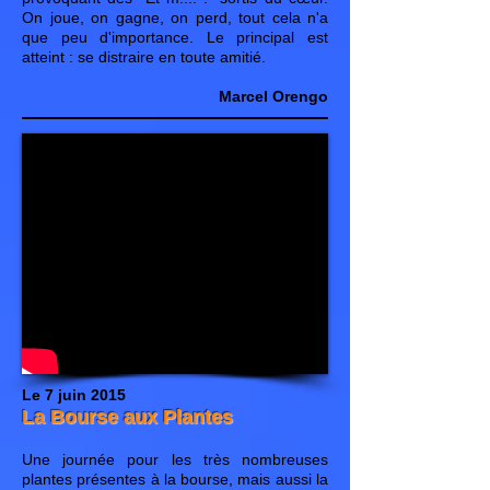
On joue, on gagne, on perd, tout cela n'a
que peu d'importance. Le principal est
atteint : se distraire en toute amitié.
Marcel Orengo
Le 7 juin 2015
La Bourse aux Plantes
Une journée pour les très nombreuses
plantes présentes à la bourse, mais aussi la