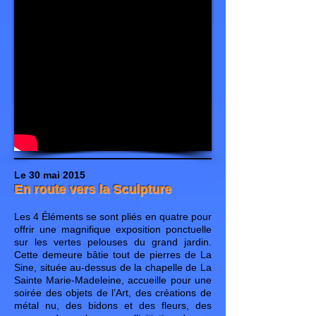
Le 30 mai 2015
En route vers la Sculpture
Les 4 Éléments se sont pliés en quatre pour
offrir une magnifique exposition ponctuelle
sur les vertes pelouses du grand jardin.
Cette demeure bâtie tout de pierres de La
Sine, située au-dessus de la chapelle de La
Sainte Marie-Madeleine, accueille pour une
soirée des objets de l’Art, des créations de
métal nu, des bidons et des fleurs, des