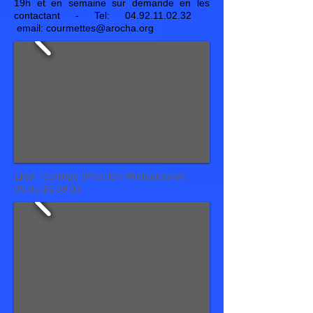
19h et en semaine sur demande en les
contactant -
Tel:
04.92.11.02.32
email:
courmettes@arocha.org
Ellen Teurlings (Pixel.len Photography):
06.85.16.89.03