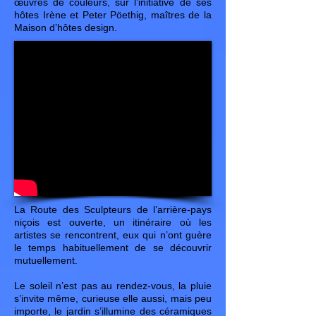
œuvres de couleurs, sur l’initiative de ses
hôtes Irène et Peter Pöethig, maîtres de la
Maison d’hôtes design.
La Route des Sculpteurs de l’arrière-pays
niçois est ouverte, un itinéraire où les
artistes se rencontrent, eux qui n’ont guère
le temps habituellement de se découvrir
mutuellement.
Le soleil n’est pas au rendez-vous, la pluie
s’invite même, curieuse elle aussi, mais peu
importe, le jardin s’illumine des céramiques