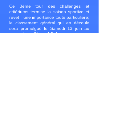
Ce 3ème tour des challenges et
critériums termine la saison sportive et
revêt une importance toute particulière;
le classement général qui en découle
sera promulgué le Samedi 13 juin au
cours du traditionnel Gala.
A noter que ce gala est d’une importance
toute particulière, puisque l’École R.
Cocàtre fêtera ses 40 ans d’existence en
terre vençoise et compte sur un public
nombreux pour partager cet évènement.
(...)
Lire la suite et les résultats ICI