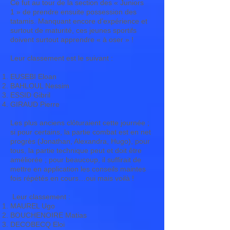
Ce fut au tour de la section des « Juniors
1 » de prendre ensuite possession des
tatamis. Manquant encore d’expérience et
surtout de maturité, ces jeunes sportifs
doivent surtout apprendre « à oser » !
Leur classement est le suivant :
EUSEBI Eloan
BAHLOUL Nessim
ESSID Gibril
GIRAUD Pierre
Les plus anciens clôturaient cette journée ;
si pour certains, la partie combat est en net
progrès (Jonathan, Alexandra, Hugo), pour
tous, la partie technique peut et doit être
améliorée ; pour beaucoup, il suffirait de
mettre en application les conseils maintes
fois répétés en cours…oui mais voilà !
Leur classement :
MAUREL Ugo
BOUCHENOIRE Matias
DECOBECQ Eloi