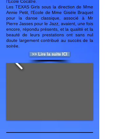
l’Ecole Cocàtre.
Les TEXAS Girls sous la direction de Mme
Annie Petit, l’Ecole de Mme Gisèle Braquet
pour la danse classique, associé à Mr
Pierre Jasses pour le Jazz, avaient, une fois
encore, répondu présents, et la qualité et la
beauté de leurs prestations ont sans nul
doute largement contribué au succès de la
soirée.
>> Lire la suite ICI