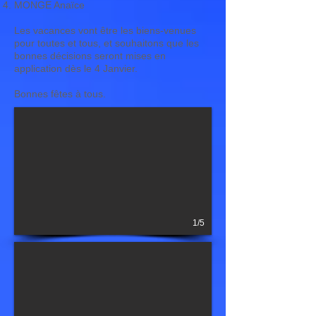
MONGE Anaïce
Les vacances vont être les biens-venues
pour toutes et tous, et souhaitons que les
bonnes décisions seront mises en
application dès le 4 Janvier.
Bonnes fêtes à tous.
1/5