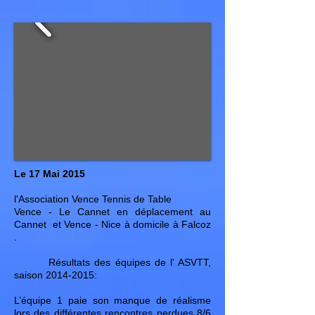
Le 17 Mai 2015
l'Association Vence Tennis de Table
Vence - Le Cannet en déplacement au
Cannet et Vence - Nice à domicile à Falcoz
.
Résultats des équipes de l' ASVTT,
saison
2014-2015
:
L’équipe 1 paie son manque de réalisme
lors des différentes rencontres perdues 8/6