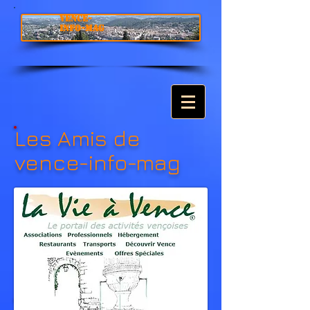
VENCE-
INFO-MAG
Les Amis de
vence-info-mag