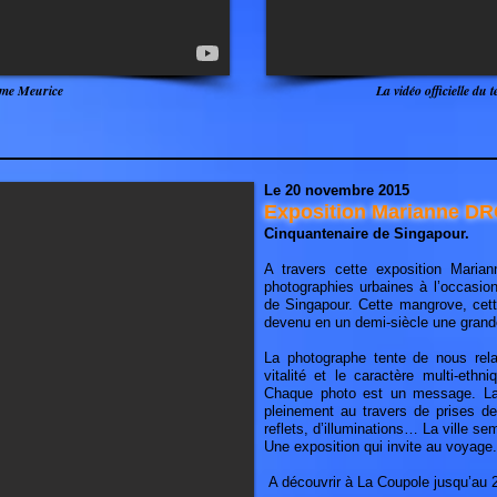
aume Meurice
La vidéo officielle du 
Le 20 novembre 2015
Exposition Marianne D
Cinquantenaire de Singapour.
A travers cette exposition Mari
photographies urbaines à l’occasion
de Singapour. Cette mangrove, cette
devenu en un demi-siècle une grand
La photographe tente de nous relat
vitalité et le caractère multi-eth
Chaque photo est un message. La c
pleinement au travers de prises de
reflets, d’illuminations… La ville se
Une exposition qui invite au voyage.
A découvrir à La Coupole jusqu’au 