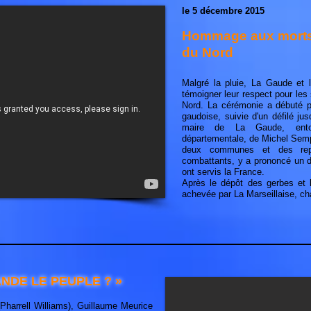
le 5 décembre 2015
Hommage aux morts 
du Nord
Malgré la pluie, La Gaude et
témoigner leur respect pour les
Nord. La cérémonie a débuté pa
gaudoise, suivie d'un défilé j
maire de La Gaude, entou
départementale, de Michel Semp
deux communes et des repré
combattants, y a prononcé un 
ont servis la France.
Après le dépôt des gerbes et 
achevée par La Marseillaise, ch
NDE LE PEUPLE ? »
Pharrell Williams), Guillaume Meurice