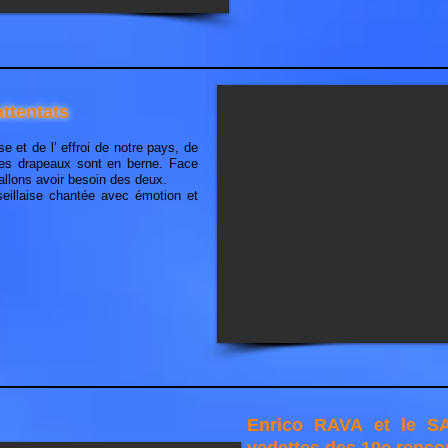
ttentats
se et de l’ effroi de notre pays, de
es drapeaux sont en berne. Face
 allons avoir besoin des deux.
eillaise chantée avec émotion et
Enrico RAVA et le 