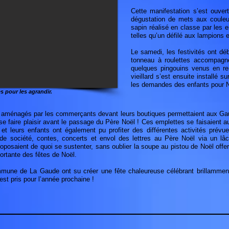
Cette manifestation s’est ouver
dégustation de mets aux couleur
sapin réalisé en classe par les
telles qu’un défilé aux lampions 
Le samedi, les festivités ont dé
tonneau à roulettes accompagné
quelques pingouins venus en re
vieillard s’est ensuite installé su
les demandes des enfants pour N
s pour les agrandir.
ds aménagés par les commerçants devant leurs boutiques permettaient aux Ga
e faire plaisir avant le passage du Père Noël ! Ces emplettes se faisaient 
t leurs enfants ont également pu profiter des différentes activités prévue
 de société, contes, concerts et envol des lettres au Père Noël via un lâ
roposaient de quoi se sustenter, sans oublier la soupe au pistou de Noël off
ortante des fêtes de Noël.
mune de La Gaude ont su créer une fête chaleureuse célébrant brillamment l
est pris pour l’année prochaine !