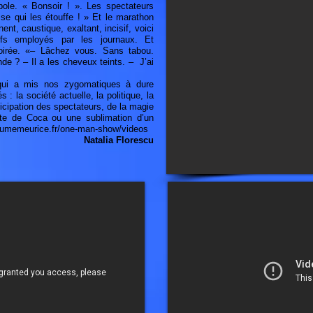
pole. « Bonsoir ! ». Les spectateurs
sse qui les étouffe ! » Et le marathon
nt, caustique, exaltant, incisif, voici
tifs employés par les journaux. Et
 soirée. «– Lâchez vous. Sans tabou.
e ? – Il a les cheveux teints. – J’ai
 qui a mis nos zygomatiques à dure
 : la société actuelle, la politique, la
ticipation des spectateurs, de la magie
tte de Coca ou une sublimation d’un
laumemeurice.fr/one-man-show/videos
Natalia Florescu