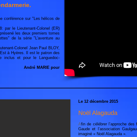
endarmerie.
ne conférence sur "Les hélicos de
8: par le Lieutenant-Colonel (ER)
présené les deux premiers tomes
ttes" de la série "L'aventure au
Lieutenant-Colonel Jean Paul BLOY,
t à Hyères. Il est le patron des
se inclus et pour le Languedoc-
André MARIE pour
Le 12 décembre 2015
Noël Alagauda
A
fin de célébrer l’approche des
Gaude et l’association Gaulgau
imaginé « Noël Alagauda ».