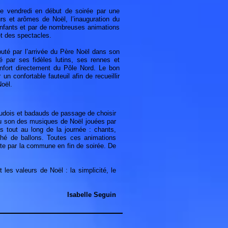
te vendredi en début de soirée par une
s et arômes de Noël, l’inauguration du
 enfants et par de nombreuses animations
et des spectacles.
buté par l’arrivée du Père Noël dans son
 par ses fidèles lutins, ses rennes et
nfort directement du Pôle Nord. Le bon
r un confortable fauteuil afin de recueillir
oël.
udois et badauds de passage de choisir
au son des musiques de Noël jouées par
s tout au long de la journée : chants,
ché de ballons. Toutes ces animations
erte par la commune en fin de soirée. De
es valeurs de Noël : la simplicité, le
Isabelle Seguin